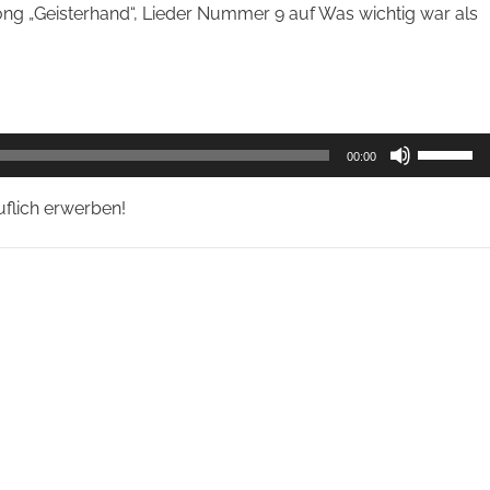
Song „Geisterhand“, Lieder Nummer 9 auf Was wichtig war als
Pfeiltast
00:00
Hoch/Run
benutzen
um
uflich erwerben!
die
Lautstärk
zu
regeln.